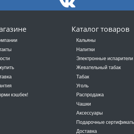
агазине
Каталог товаров
омпании
Кальяны
такты
Напитки
ости
Электронные испарители
 купить
Жевательный табак
тавка
Табак
антия
Уголь
рми кэшбек!
Распродажа
Чашки
Аксессуары
Подарочные сертификат
Доставка