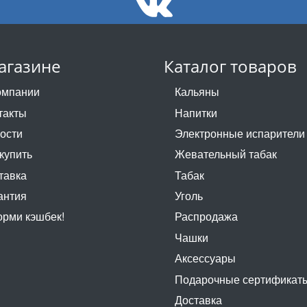
агазине
Каталог товаров
омпании
Кальяны
такты
Напитки
ости
Электронные испарители
 купить
Жевательный табак
тавка
Табак
антия
Уголь
рми кэшбек!
Распродажа
Чашки
Аксессуары
Подарочные сертификат
Доставка