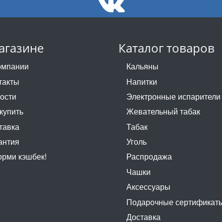
агазине
Каталог товаров
омпании
Кальяны
такты
Напитки
ости
Электронные испарители
 купить
Жевательный табак
тавка
Табак
антия
Уголь
рми кэшбек!
Распродажа
Чашки
Аксессуары
Подарочные сертификат
Доставка