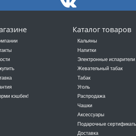
агазине
Каталог товаров
омпании
Кальяны
такты
Напитки
ости
Электронные испарители
 купить
Жевательный табак
тавка
Табак
антия
Уголь
рми кэшбек!
Распродажа
Чашки
Аксессуары
Подарочные сертификат
Доставка