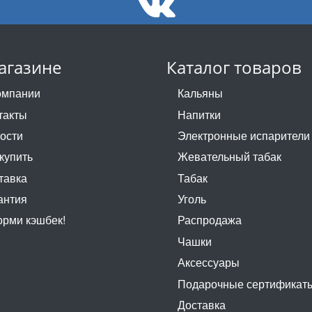
агазине
Каталог товаров
омпании
Кальяны
такты
Напитки
ости
Электронные испарители
 купить
Жевательный табак
тавка
Табак
антия
Уголь
рми кэшбек!
Распродажа
Чашки
Аксессуары
Подарочные сертификат
Доставка